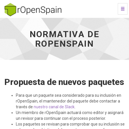
Cam
Nav
Normativa
de
rOpenSpain
NORMATIVA DE
-
ROPENSPAIN
ir
a
inicio
Propuesta de nuevos paquetes
Para que un paquete sea considerado para su inclusión en
rOpenSpain, el mantenedor del paquete debe contactar a
través de
nuestro canal de Slack
.
Un miembro de rOpenSpain actuará como editor y asignará
un revisor para continuar con el proceso posterior.
Los paquetes se revisan para comprobar que su inclusión se