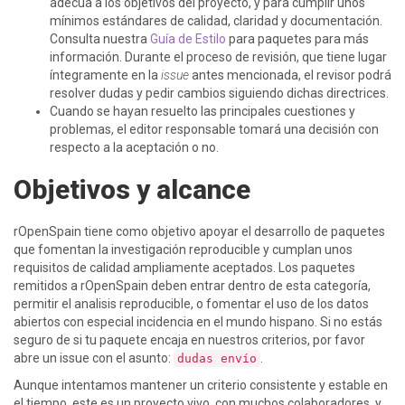
adecua a los objetivos del proyecto, y para cumplir unos
mínimos estándares de calidad, claridad y documentación.
Consulta nuestra
Guía de Estilo
para paquetes para más
información. Durante el proceso de revisión, que tiene lugar
íntegramente en la
issue
antes mencionada, el revisor podrá
resolver dudas y pedir cambios siguiendo dichas directrices.
Cuando se hayan resuelto las principales cuestiones y
problemas, el editor responsable tomará una decisión con
respecto a la aceptación o no.
Objetivos y alcance
rOpenSpain tiene como objetivo apoyar el desarrollo de paquetes
que fomentan la investigación reproducible y cumplan unos
requisitos de calidad ampliamente aceptados. Los paquetes
remitidos a rOpenSpain deben entrar dentro de esta categoría,
permitir el analisis reproducible, o fomentar el uso de los datos
abiertos con especial incidencia en el mundo hispano. Si no estás
seguro de si tu paquete encaja en nuestros criterios, por favor
abre un issue con el asunto:
.
dudas envío
Aunque intentamos mantener un criterio consistente y estable en
el tiempo, este es un proyecto vivo, con muchos colaboradores, y