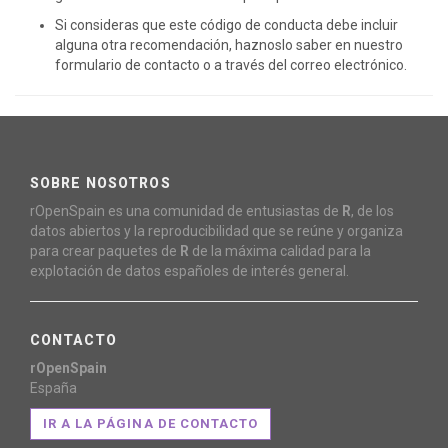
Si consideras que este código de conducta debe incluir
alguna otra recomendación, haznoslo saber en nuestro
formulario de contacto o a través del correo electrónico.
SOBRE NOSOTROS
rOpenSpain es una comunidad de entusiastas de
R
, de los
datos abiertos y la reproducibilidad que se reúne y organiza
para crear paquetes de
R
de la máxima calidad para la
explotación de datos españoles de interés general.
CONTACTO
rOpenSpain
España
IR A LA PÁGINA DE CONTACTO